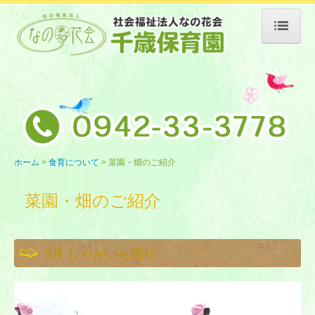
ホーム
園の紹介
施設案内
情報公開
1日の流れ
ホーム
食育について
菜園・畑のご紹介
年間行事
菜園・畑のご紹介
食育について
菜園・畑のご紹介
5月 じゃがいも掘り
採用情報
園の日記 （2024年度）
園の日記（2025年度）